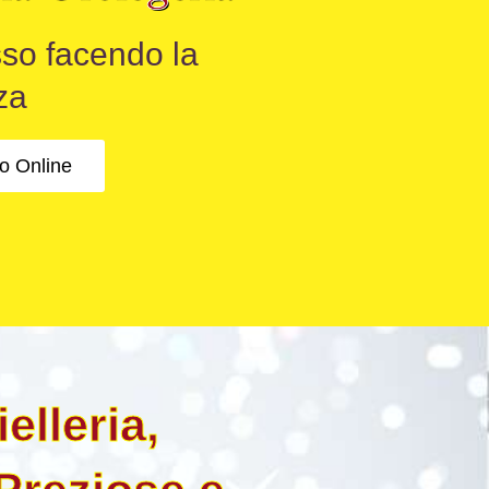
usso facendo la
za
ro Online
elleria,